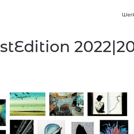
Wer
stEdition 2022|2