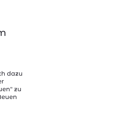
im
ich dazu
er
uen" zu
 Neuen