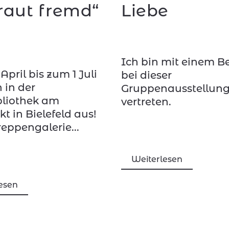
traut fremd“
Liebe
Ich bin mit einem B
April bis zum 1 Juli
bei dieser
h in der
Gruppenausstellun
bliothek am
vertreten.
 in Bielefeld aus!
reppengalerie...
Weiterlesen
esen