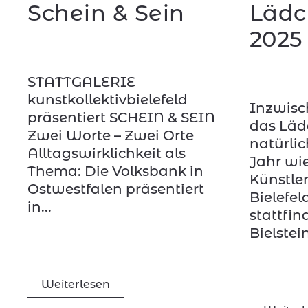
Schein & Sein
Lädc
2025
STATTGALERIE
kunstkollektivbielefeld
Inzwisc
präsentiert SCHEIN & SEIN
das Läd
Zwei Worte – Zwei Orte
natürli
Alltagswirklichkeit als
Jahr wi
Thema: Die Volksbank in
Künstler
Ostwestfalen präsentiert
Bielefel
in...
stattfin
Bielstein
Weiterlesen