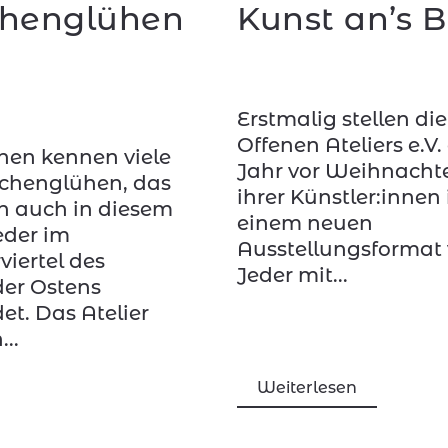
henglühen
Kunst an’s B
Erstmalig stellen die
Offenen Ateliers e.V.
hen kennen viele
Jahr vor Weihnacht
chenglühen, das
ihrer Künstler:innen 
ch auch in diesem
einem neuen
eder im
Ausstellungsformat 
viertel des
Jeder mit...
der Ostens
det. Das Atelier
...
Weiterlesen