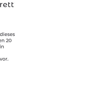
rett
 dieses
en 20
in
vor.