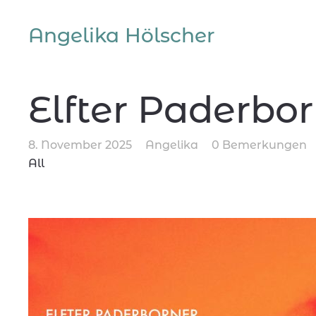
Angelika Hölscher
Elfter Paderbo
8. November 2025
Angelika
0 Bemerkungen
All